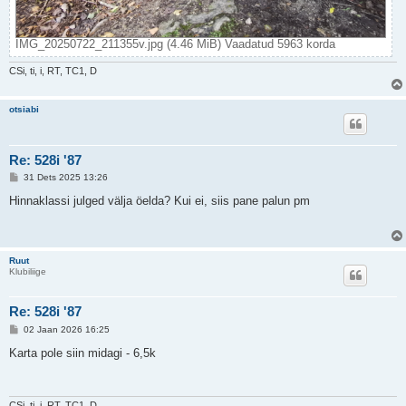
IMG_20250722_211355v.jpg (4.46 MiB) Vaadatud 5963 korda
CSi, ti, i, RT, TC1, D
otsiabi
Re: 528i '87
P
31 Dets 2025 13:26
o
s
Hinnaklassi julged välja öelda? Kui ei, siis pane palun pm
t
i
t
u
s
Ruut
Klubiliige
Re: 528i '87
P
02 Jaan 2026 16:25
o
s
Karta pole siin midagi - 6,5k
t
i
t
u
s
CSi, ti, i, RT, TC1, D