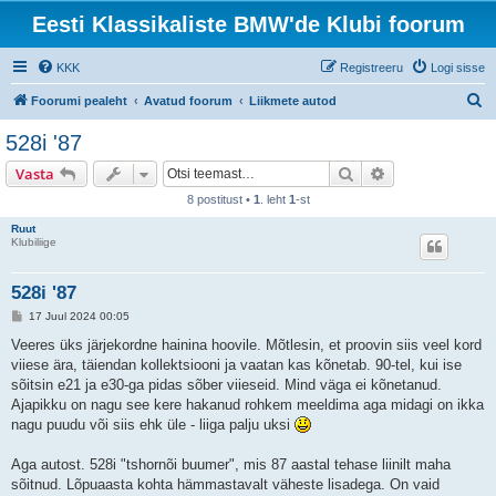
Eesti Klassikaliste BMW'de Klubi foorum
KKK
Registreeru
Logi sisse
O
Foorumi pealeht
Avatud foorum
Liikmete autod
t
528i '87
s
Otsi
Täiendatud otsi
Vasta
i
8 postitust •
1
. leht
1
-st
Ruut
Klubiliige
528i '87
P
17 Juul 2024 00:05
o
s
Veeres üks järjekordne hainina hoovile. Mõtlesin, et proovin siis veel kord
t
viiese ära, täiendan kollektsiooni ja vaatan kas kõnetab. 90-tel, kui ise
i
t
sõitsin e21 ja e30-ga pidas sõber viieseid. Mind väga ei kõnetanud.
u
Ajapikku on nagu see kere hakanud rohkem meeldima aga midagi on ikka
s
nagu puudu või siis ehk üle - liiga palju uksi
Aga autost. 528i "tshornõi buumer", mis 87 aastal tehase liinilt maha
sõitnud. Lõpuaasta kohta hämmastavalt väheste lisadega. On vaid