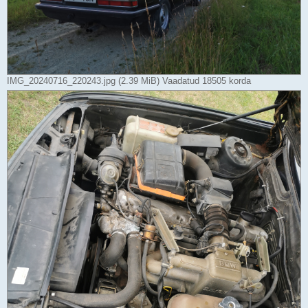
IMG_20240716_220243.jpg (2.39 MiB) Vaadatud 18505 korda