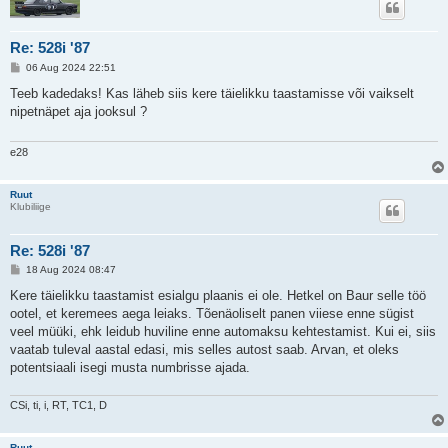
Re: 528i '87
P
06 Aug 2024 22:51
o
s
Teeb kadedaks! Kas läheb siis kere täielikku taastamisse või vaikselt
t
nipetnäpet aja jooksul ?
i
t
u
s
e28
Ruut
Klubiliige
Re: 528i '87
P
18 Aug 2024 08:47
o
s
Kere täielikku taastamist esialgu plaanis ei ole. Hetkel on Baur selle töö
t
ootel, et keremees aega leiaks. Tõenäoliselt panen viiese enne sügist
i
t
veel müüki, ehk leidub huviline enne automaksu kehtestamist. Kui ei, siis
u
vaatab tuleval aastal edasi, mis selles autost saab. Arvan, et oleks
s
potentsiaali isegi musta numbrisse ajada.
CSi, ti, i, RT, TC1, D
Ruut