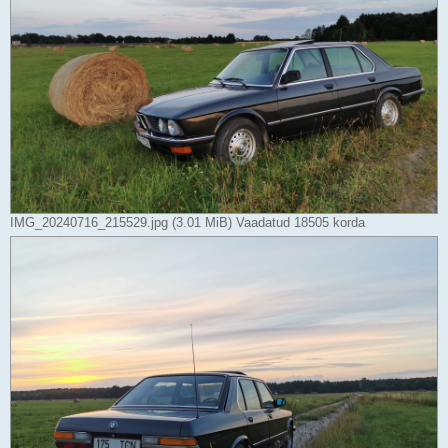
IMG_20240716_215529.jpg (3.01 MiB) Vaadatud 18505 korda