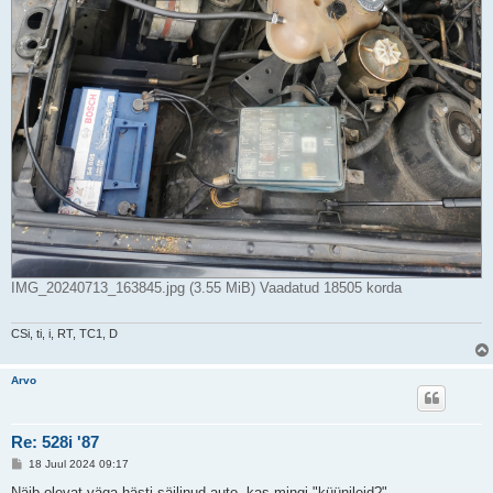
IMG_20240713_163845.jpg (3.55 MiB) Vaadatud 18505 korda
CSi, ti, i, RT, TC1, D
Arvo
Re: 528i '87
P
18 Juul 2024 09:17
o
s
Näib olevat väga hästi säilinud auto, kas mingi "küünileid?"