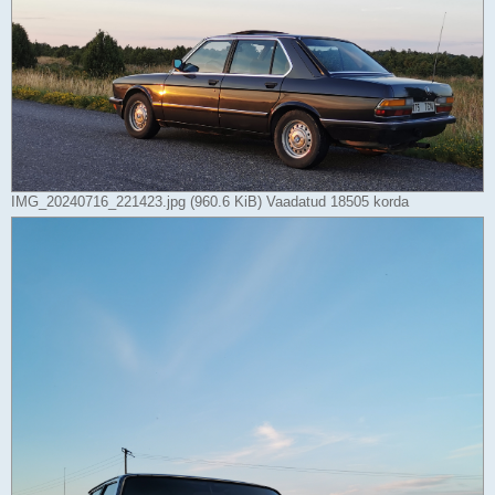
IMG_20240716_221423.jpg (960.6 KiB) Vaadatud 18505 korda