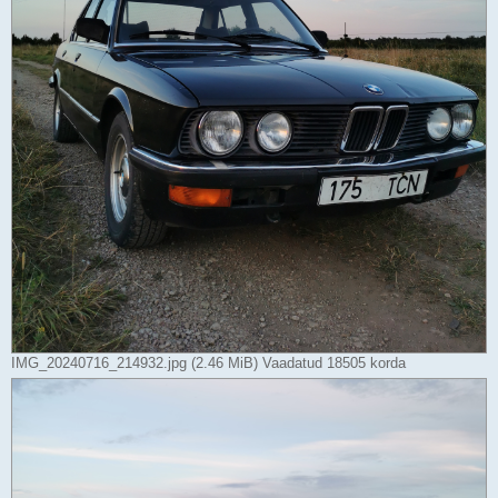
IMG_20240716_214932.jpg (2.46 MiB) Vaadatud 18505 korda