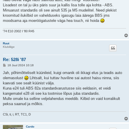
t
Lisadest on tal ju üks päris suur ja kallis lisa tolle aja kohta - ABS.
i
t
Minuarust standardis oli see ainult 535 ja M5 mudelitel. Need plekist
u
kroomitud ilukilbid on vahelduseks igasugu laia äärega BBS jms
s
moodsama aja moeröögatustele väga hea touch, nii hoida
'74 E10 2002 I '80 R45
Ruut
Klubiliige
Re: 528i '87
P
18 Juul 2024 10:18
o
s
Jah, põhimõtteliselt küünileid, kuigi omanik oli ikkagi elus ja teadis auto
t
olemasolust
Lihtsalt, kui tuttav huviline sai autost haisu ninna, siis
i
t
kaevati see sealt küünist välja.
u
Kuna e24 tuli ABS 82a standardvarustusse siis eeldasin, et veidi
s
kangematel e28 oli see ka tootmise lõpus juba standardis.
Mulle omale ka selline veljelahendus meeldib. Kilbid on vaid korralikult
peksa saanud ja mõlkis.
CSi, ti, i, RT, TC1, D
Cardo