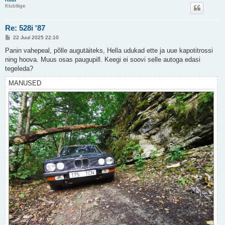
Klubiliige
Re: 528i '87
P
22 Juul 2025 22:10
o
s
Panin vahepeal, põlle augutäiteks, Hella udukad ette ja uue kapotitrossi
t
ning hoova. Muus osas paugupill. Keegi ei soovi selle autoga edasi
i
t
tegeleda?
u
s
MANUSED