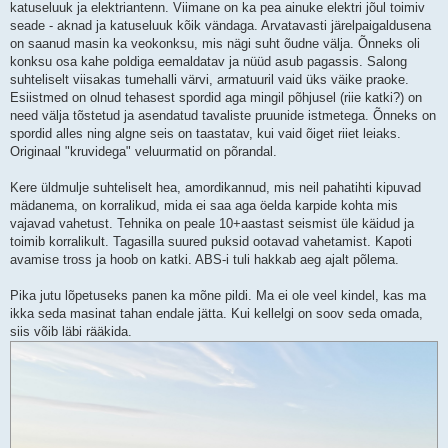
katuseluuk ja elektriantenn. Viimane on ka pea ainuke elektri jõul toimiv
seade - aknad ja katuseluuk kõik vändaga. Arvatavasti järelpaigaldusena
on saanud masin ka veokonksu, mis nägi suht õudne välja. Õnneks oli
konksu osa kahe poldiga eemaldatav ja nüüd asub pagassis. Salong
suhteliselt viisakas tumehalli värvi, armatuuril vaid üks väike praoke.
Esiistmed on olnud tehasest spordid aga mingil põhjusel (riie katki?) on
need välja tõstetud ja asendatud tavaliste pruunide istmetega. Õnneks on
spordid alles ning algne seis on taastatav, kui vaid õiget riiet leiaks.
Originaal "kruvidega" veluurmatid on põrandal.
Kere üldmulje suhteliselt hea, amordikannud, mis neil pahatihti kipuvad
mädanema, on korralikud, mida ei saa aga öelda karpide kohta mis
vajavad vahetust. Tehnika on peale 10+aastast seismist üle käidud ja
toimib korralikult. Tagasilla suured puksid ootavad vahetamist. Kapoti
avamise tross ja hoob on katki. ABS-i tuli hakkab aeg ajalt põlema.
Pika jutu lõpetuseks panen ka mõne pildi. Ma ei ole veel kindel, kas ma
ikka seda masinat tahan endale jätta. Kui kellelgi on soov seda omada,
siis võib läbi rääkida.